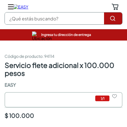
¿Qué estás buscando?
Ingresa tu dirección de entrega
pinturas
closet
cocinas integrales
:
94114
sanitarios
servicio flete adicional x 100.000
comedor
pesos
escritorio
pisos
EASY
comedores
armarios closet
neveras
1
/
1
$ 100.000