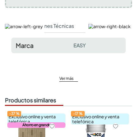
Especificaciones Técnicas
Comentarios y valor
Marca
EASY
Ver más
Productos similares
-
37
%
-
17
%
Exclusivo online y venta
Exclusivo online y venta
telefónica
telefónica
Ahorro en grande