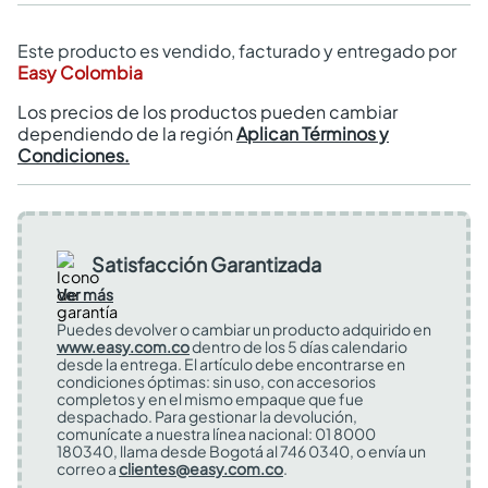
Este producto es vendido, facturado y entregado por
Easy Colombia
Los precios de los productos pueden cambiar
dependiendo de la región
Aplican Términos y
Condiciones.
Satisfacción Garantizada
Ver más
Puedes devolver o cambiar un producto adquirido en
www.easy.com.co
dentro de los 5 días calendario
desde la entrega. El artículo debe encontrarse en
condiciones óptimas: sin uso, con accesorios
completos y en el mismo empaque que fue
despachado. Para gestionar la devolución,
comunícate a nuestra línea nacional: 01 8000
180340, llama desde Bogotá al 746 0340, o envía un
correo a
clientes@easy.com.co
.