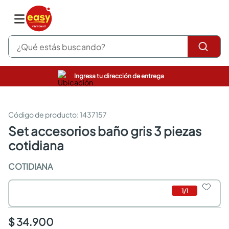
¿Qué estás buscando?
Ingresa tu dirección de entrega
pinturas
closet
cocinas integrales
:
1437157
sanitarios
set accesorios baño gris 3 piezas
comedor
cotidiana
escritorio
pisos
COTIDIANA
comedores
armarios closet
neveras
1
/
1
$ 34.900