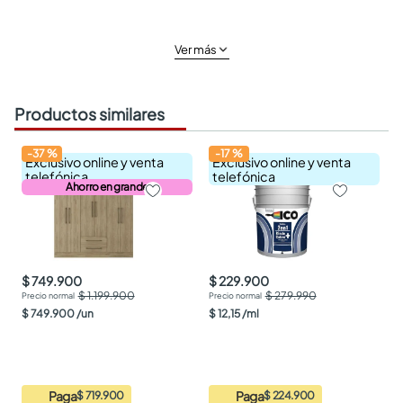
Ver más
Productos similares
-
37
%
-
17
%
Exclusivo online y venta
Exclusivo online y venta
telefónica
telefónica
Ahorro en grande
$ 749.900
$ 229.900
$ 1.199.900
$ 279.990
$
749
.
900
/
un
$
12
,
15
/
ml
Paga
Paga
$ 719.900
$ 224.900