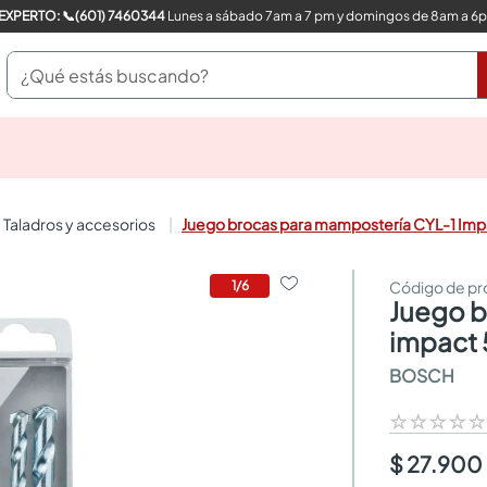
COMPRA CON UN EXPERTO: 📞(601) 7460344
Lunes a sábado 7am a 7 pm y domingos de 8am a 6
¿Qué estás buscando?
pinturas
closet
cocinas integrales
taladros y accesorios
Juego brocas para mampostería CYL-1 Impa
sanitarios
comedor
escritorio
1
/
6
juego brocas para mampostería cyl-1
pisos
armarios closet
impact 
comedores
BOSCH
neveras
☆
☆
☆
☆
$ 27.900