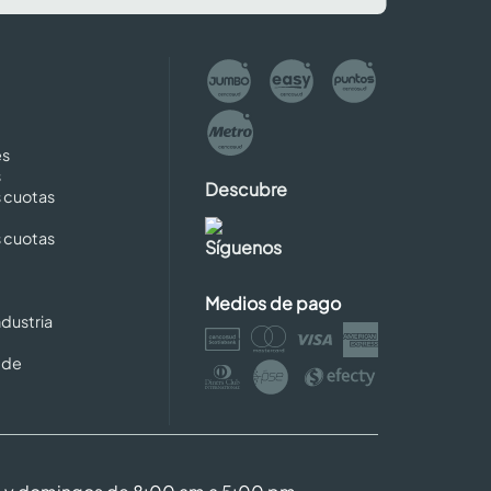
es
s
Descubre
s cuotas
s cuotas
Síguenos
Medios de pago
dustria
 de