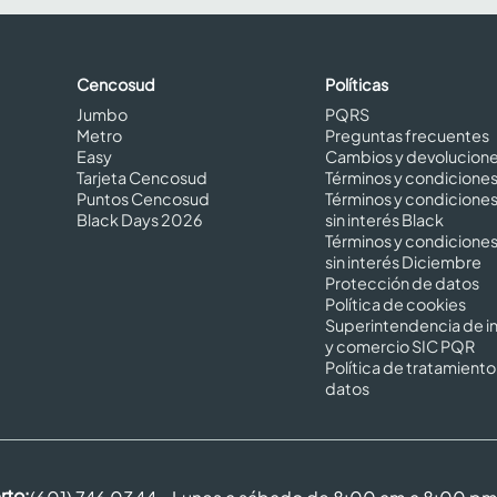
Cencosud
Políticas
Jumbo
PQRS
Metro
Preguntas frecuentes
Easy
Cambios y devolucion
Tarjeta Cencosud
Términos y condicione
Puntos Cencosud
Términos y condicione
Black Days 2026
sin interés Black
Términos y condicione
sin interés Diciembre
Protección de datos
Política de cookies
Superintendencia de in
y comercio SIC PQR
Política de tratamiento
datos
rto: