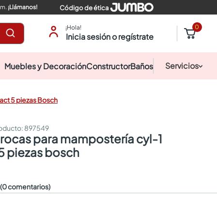
pm.
¡Llámanos!
Código de ética
0
¡Hola!
Inicia sesión o regístrate
Servicios
Muebles y Decoración
Constructor
Baños
ct 5 piezas Bosch
:
897549
5 piezas bosch
☆
(0 comentarios)