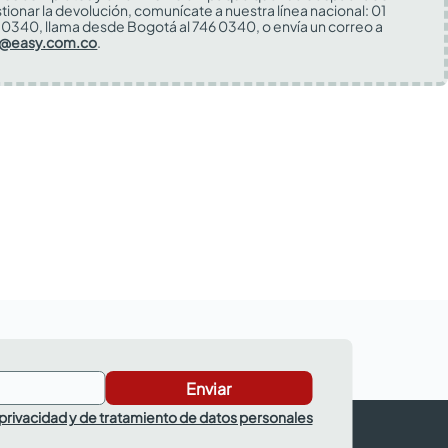
tionar la devolución, comunícate a nuestra línea nacional: 01
0340, llama desde Bogotá al 746 0340, o envía un correo a
s@easy.com.co
.
Enviar
 privacidad y de tratamiento de datos personales