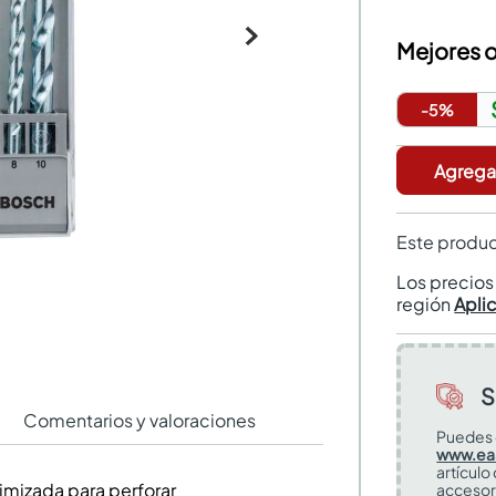
Mejores o
-
5
%
Agregar
Este produc
Los precio
región
Apli
S
Comentarios y valoraciones
Puedes 
www.ea
artículo
imizada para perforar
accesor