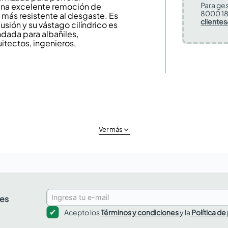
Para ges
 una excelente remoción de
8000 18
 más resistente al desgaste. Es
cliente
sión y su vástago cilíndrico es
dada para albañiles,
uitectos, ingenieros,
Ver más
des
Acepto los
Términos y condiciones
y la
Política de