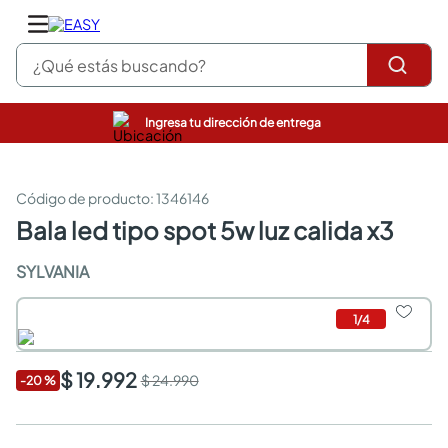
¿Qué estás buscando?
Ingresa tu dirección de entrega
closet
pinturas
cocinas integrales
:
1346146
sanitarios
bala led tipo spot 5w luz calida x3
comedor
escritorio
SYLVANIA
pisos
comedores
1
/
4
armarios closet
neveras
$ 19.992
$ 24.990
-
20
%