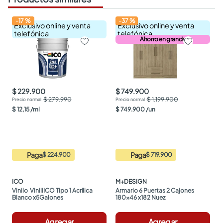
-
17
%
-
37
%
Exclusivo online y venta
Exclusivo online y venta
telefónica
telefónica
Ahorro en grande
$ 229.900
$ 749.900
$ 279.990
$ 1.199.900
$
12
,
15
/
ml
$
749
.
900
/
un
Paga
Paga
$ 224.900
$ 719.900
ICO
M+DESIGN
Vinilo  ViniliICO Tipo 1 Acrílica 
Armario 6 Puertas 2 Cajones 
Blanco x5Galones
180x46 x182 Nuez
Agregar
Agregar