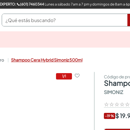
COMPRA CON UN EXPERTO: 📞(601) 7460344
Lunes a sábado 7am a 7 pm y domingos de 8am a 6
¿Qué estás buscando?
pinturas
closet
cocinas integrales
rro
Shampoo Cera Hybrid Simoniz 500ml
sanitarios
comedor
escritorio
1
/
1
shampo
pisos
armarios closet
SIMONIZ
comedores
neveras
☆
☆
☆
☆
$ 19.
-
19
%