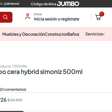
pm.
¡Llámanos!
Código de ética
0
¡Hola!
Inicia sesión o regístrate
Servicios
Muebles y Decoración
Constructor
Baños
:
1355496
o cera hybrid simoniz 500ml
☆
(0 comentarios)
926
$ 24.600