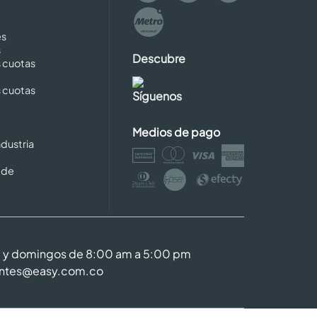
es
s
Descubre
s cuotas
s cuotas
Síguenos
Medios de pago
dustria
 de
m y domingos de 8:00 am a 5:00 pm
entes@easy.com.co