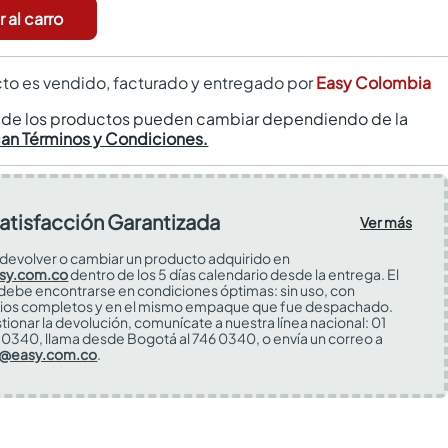
 al carro
to es vendido, facturado y entregado por
Easy Colombia
s de los productos pueden cambiar dependiendo de la
can Términos y Condiciones.
atisfacción Garantizada
Ver más
devolver o cambiar un producto adquirido en
sy.com.co
dentro de los 5 días calendario desde la entrega. El
 debe encontrarse en condiciones óptimas: sin uso, con
ios completos y en el mismo empaque que fue despachado.
tionar la devolución, comunícate a nuestra línea nacional: 01
0340, llama desde Bogotá al 746 0340, o envía un correo a
s@easy.com.co
.