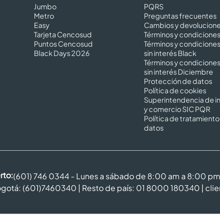
Jumbo
PQRS
Metro
Preguntas frecuentes
Easy
Cambios y devolucion
Tarjeta Cencosud
Términos y condicione
Puntos Cencosud
Términos y condicione
Black Days 2026
sin interés Black
Términos y condicione
sin interés Diciembre
Protección de datos
Política de cookies
Superintendencia de in
y comercio SIC PQR
Política de tratamiento
datos
rto:
(601) 746 0344 - Lunes a sábado de 8:00 am a 8:00 p
gotá: (601)7460340 | Resto de país: 01 8000 180340 |
cli