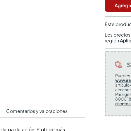
Agregar
Este produc
Los precio
región
Apli
S
Puedes 
www.ea
artículo
accesor
Para ges
8000 18
cliente
Comentarios y valoraciones
 larga duración. Protege más