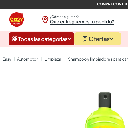
¿Cómo te gustaría
Que entreguemos tu pedido?
Ofertas
Todas las categorías
automotor
limpieza
shampoo y limpiadores para ca