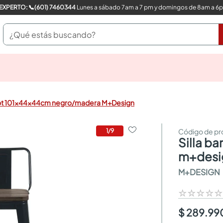
COMPRA CON UN EXPERTO: 📞(601) 7460344
Lunes a sábado 7am a 7 pm y domingos de 8am a 6
¿Qué estás buscando?
pinturas
closet
cocinas integrales
Spot 101x44x44cm negro/madera M+Design
sanitarios
comedor
escritorio
1
/
9
silla bar spot 101x44x44cm negro/madera
pisos
comedores
m+desi
armarios closet
M+DESIGN
neveras
☆
☆
☆
☆
$ 289.99