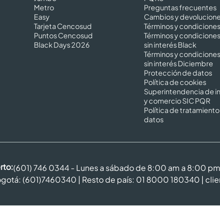
Metro
Preguntas frecuentes
Easy
Cambios y devolucion
Tarjeta Cencosud
Términos y condicione
Puntos Cencosud
Términos y condicione
Black Days 2026
sin interés Black
Términos y condicione
sin interés Diciembre
Protección de datos
Política de cookies
Superintendencia de in
y comercio SIC PQR
Política de tratamiento
datos
rto:
(601) 746 0344 - Lunes a sábado de 8:00 am a 8:00 p
gotá: (601)7460340 | Resto de país: 01 8000 180340 |
cli