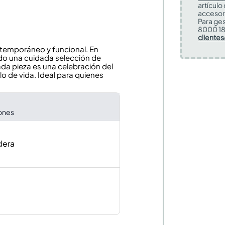
artículo
accesor
Para ges
8000 18
cliente
ntemporáneo y funcional. En
do una cuidada selección de
a pieza es una celebración del
lo de vida. Ideal para quienes
iones
dera