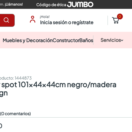
pm.
¡Llámanos!
Código de ética
0
¡Hola!
Inicia sesión o regístrate
Servicios
Muebles y Decoración
Constructor
Baños
:
1444873
gn
☆
(0 comentarios)
0