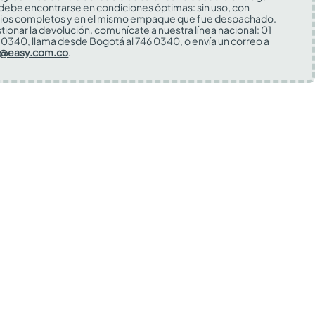
 debe encontrarse en condiciones óptimas: sin uso, con
ios completos y en el mismo empaque que fue despachado.
tionar la devolución, comunícate a nuestra línea nacional: 01
0340, llama desde Bogotá al 746 0340, o envía un correo a
s@easy.com.co
.