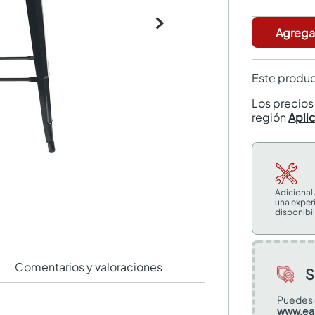
Agregar
Este produc
Los precio
región
Apli
Adicional
una exper
disponibil
Comentarios y valoraciones
S
Puedes 
www.ea