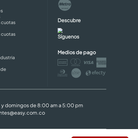
es
s
Descubre
s cuotas
s cuotas
Síguenos
Medios de pago
dustria
 de
m y domingos de 8:00 am a 5:00 pm
entes@easy.com.co