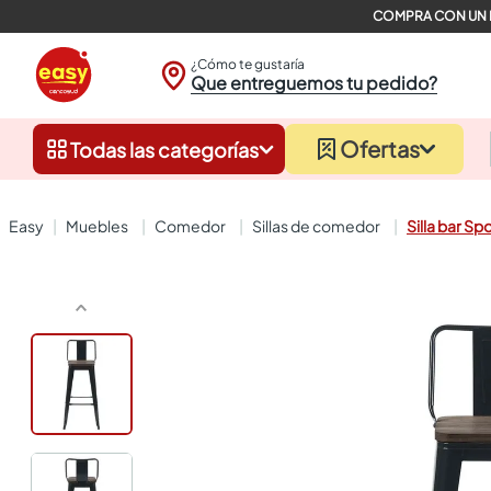
¿Cómo te gustaría
Que entreguemos tu pedido?
Ofertas
Todas las categorías
muebles
comedor
sillas de comedor
Silla bar 