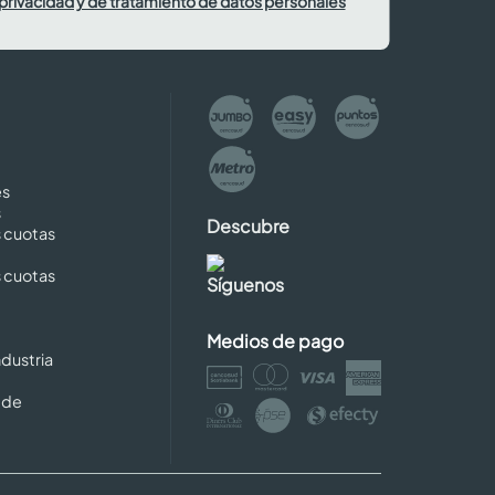
 privacidad y de tratamiento de datos personales
es
s
Descubre
s cuotas
s cuotas
Síguenos
Medios de pago
dustria
 de