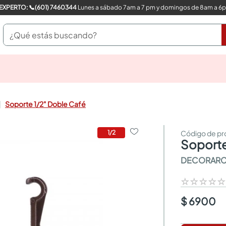
COMPRA CON UN EXPERTO: 📞(601) 7460344
Lunes a sábado 7am a 7 pm y domingos de 8am a 6
¿Qué estás buscando?
pinturas
closet
cocinas integrales
Soporte 1/2" Doble Café
sanitarios
comedor
escritorio
1
/
2
soport
pisos
armarios closet
DECORAR
comedores
neveras
☆
☆
☆
☆
$ 6900