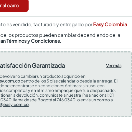
 al carro
to es vendido, facturado y entregado por
Easy Colombia
s de los productos pueden cambiar dependiendo de la
can Términos y Condiciones.
atisfacción Garantizada
Ver más
devolver o cambiar un producto adquirido en
sy.com.co
dentro de los 5 días calendario desde la entrega. El
 debe encontrarse en condiciones óptimas: sin uso, con
ios completos y en el mismo empaque que fue despachado.
tionar la devolución, comunícate a nuestra línea nacional: 01
0340, llama desde Bogotá al 746 0340, o envía un correo a
s@easy.com.co
.