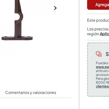
Agregar
Este produc
Los precio
región
Apli
S
Puedes 
www.ea
artículo
accesor
Para ges
8000 18
cliente
Comentarios y valoraciones