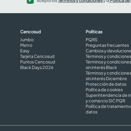
Acepto los
Términos y condiciones
y la
Política de
Cencosud
Políticas
Jumbo
PQRS
Metro
Preguntas frecuentes
Easy
Cambios y devolucion
Tarjeta Cencosud
Términos y condicione
Puntos Cencosud
Términos y condicione
Black Days 2026
sin interés Black
Términos y condicione
sin interés Diciembre
Protección de datos
Política de cookies
Superintendencia de in
y comercio SIC PQR
Política de tratamiento
datos