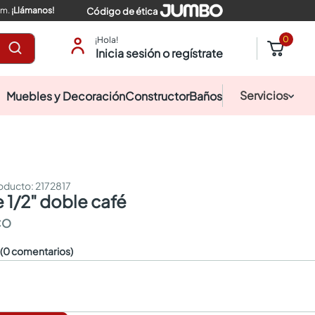
pm.
¡Llámanos!
Código de ética
0
¡Hola!
Inicia sesión o regístrate
Servicios
Muebles y Decoración
Constructor
Baños
:
2172817
e 1/2" doble café
CO
☆
(0 comentarios)