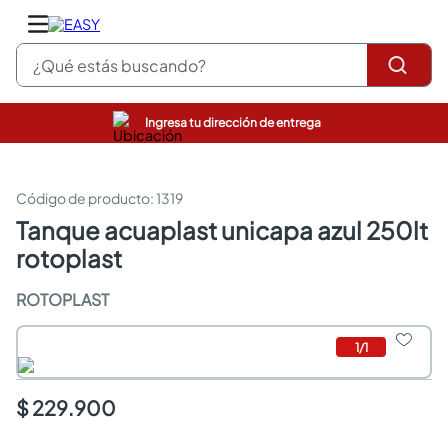
¿Qué estás buscando?
Ingresa tu dirección de entrega
pinturas
closet
cocinas integrales
:
1319
sanitarios
tanque acuaplast unicapa azul 250lt
comedor
rotoplast
escritorio
pisos
ROTOPLAST
armarios closet
comedores
neveras
1
/
1
$ 229.900