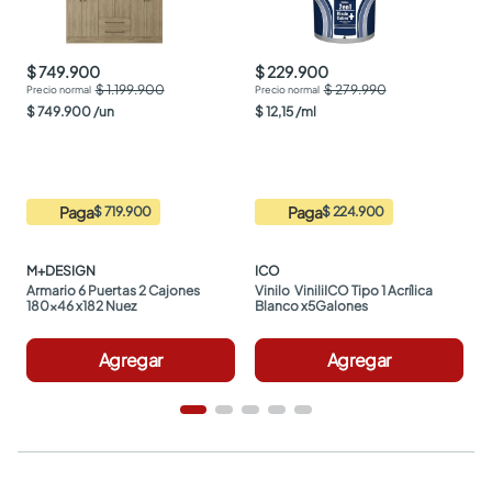
$ 749.900
$ 229.900
$ 1.199.900
$ 279.990
$
749
.
900
/
un
$
12
,
15
/
ml
Paga
Paga
$ 719.900
$ 224.900
M+DESIGN
ICO
Armario 6 Puertas 2 Cajones 
Vinilo  ViniliICO Tipo 1 Acrílica 
180x46 x182 Nuez
Blanco x5Galones
Agregar
Agregar