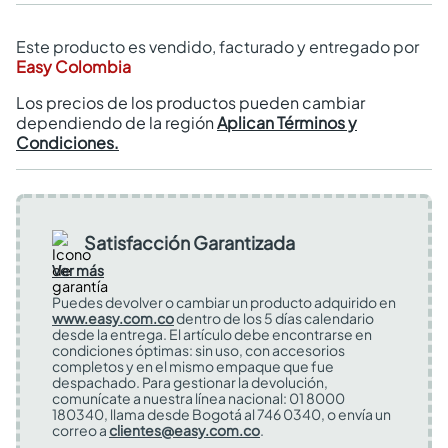
Este producto es vendido, facturado y entregado por
Easy Colombia
Los precios de los productos pueden cambiar
dependiendo de la región
Aplican Términos y
Condiciones.
Satisfacción Garantizada
Ver más
Puedes devolver o cambiar un producto adquirido en
www.easy.com.co
dentro de los 5 días calendario
desde la entrega. El artículo debe encontrarse en
condiciones óptimas: sin uso, con accesorios
completos y en el mismo empaque que fue
despachado. Para gestionar la devolución,
comunícate a nuestra línea nacional: 01 8000
180340, llama desde Bogotá al 746 0340, o envía un
correo a
clientes@easy.com.co
.