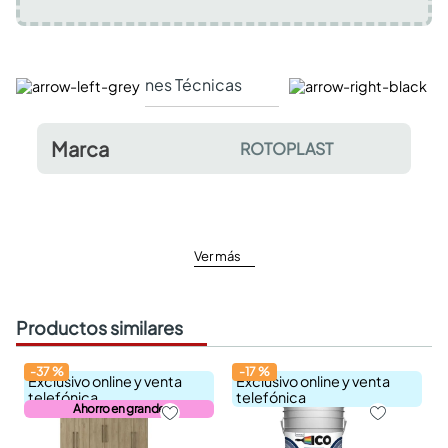
Especificaciones Técnicas
Comentarios y valor
Marca
ROTOPLAST
Ver más
Productos similares
-
37
%
-
17
%
Exclusivo online y venta
Exclusivo online y venta
telefónica
telefónica
Ahorro en grande