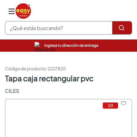
¿Qué estás buscando?
Ingresa tu dirección de entrega
pinturas
closet
cocinas integrales
:
2227820
sanitarios
tapa caja rectangular pvc
comedor
escritorio
CILES
pisos
armarios closet
1
/
3
comedores
neveras