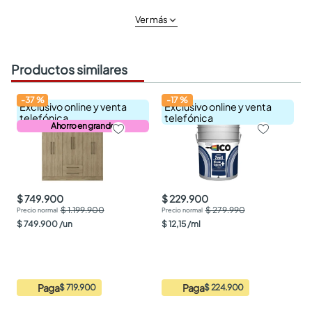
Ver más
Productos similares
-
37
%
-
17
%
Exclusivo online y venta
Exclusivo online y venta
telefónica
telefónica
Ahorro en grande
$ 749.900
$ 229.900
$ 1.199.900
$ 279.990
$
749
.
900
/
un
$
12
,
15
/
ml
Paga
Paga
$ 719.900
$ 224.900