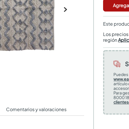
Agregar
Este produc
Los precio
región
Apli
S
Puedes 
www.ea
artículo
accesor
Para ges
8000 18
cliente
Comentarios y valoraciones