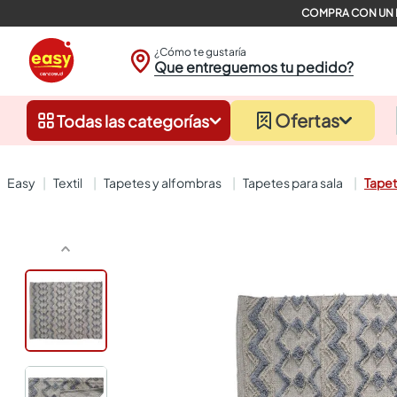
¿Cómo te gustaría
Que entreguemos tu pedido?
Ofertas
Todas las categorías
textil
tapetes y alfombras
tapetes para sala
Tapet