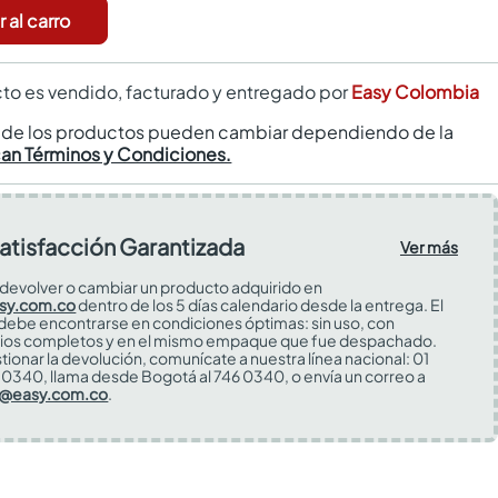
 al carro
to es vendido, facturado y entregado por
Easy Colombia
s de los productos pueden cambiar dependiendo de la
can Términos y Condiciones.
atisfacción Garantizada
Ver más
devolver o cambiar un producto adquirido en
sy.com.co
dentro de los 5 días calendario desde la entrega. El
 debe encontrarse en condiciones óptimas: sin uso, con
ios completos y en el mismo empaque que fue despachado.
tionar la devolución, comunícate a nuestra línea nacional: 01
0340, llama desde Bogotá al 746 0340, o envía un correo a
s@easy.com.co
.