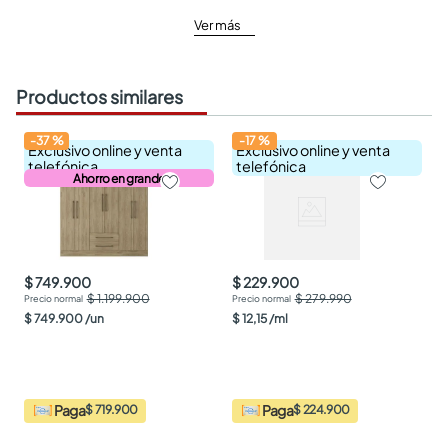
Ver más
Productos similares
-
37
%
-
17
%
Exclusivo online y venta
Exclusivo online y venta
telefónica
telefónica
Ahorro en grande
$ 749.900
$ 229.900
$ 1.199.900
$ 279.990
$
749
.
900
/
un
$
12
,
15
/
ml
Paga
Paga
$ 719.900
$ 224.900