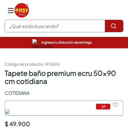
¿Qué estás buscando?
Ingresa tu dirección de entrega
pinturas
closet
cocinas integrales
:
1412604
sanitarios
tapete baño premium ecru 50x90
comedor
cm cotidiana
escritorio
pisos
COTIDIANA
armarios closet
comedores
neveras
1
/
1
$ 49.900