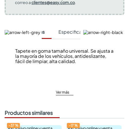
correo a
clientes@easy.com.co
.
Características
Especificaciones Técnicas
Tapete en goma tamaño universal. Se ajusta a
la mayoría de los vehículos, antideslizante,
fácil de limpiar, alta calidad.
Ver más
Productos similares
-
37
%
-
17
%
Exclusivo online y venta
Exclusivo online y venta