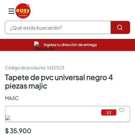
¿Qué estás buscando?
Ingresa tu dirección de entrega
pinturas
closet
cocinas integrales
:
1420323
sanitarios
tapete de pvc universal negro 4
comedor
piezas majic
escritorio
pisos
MAJIC
armarios closet
comedores
neveras
1
/
2
$ 35.900