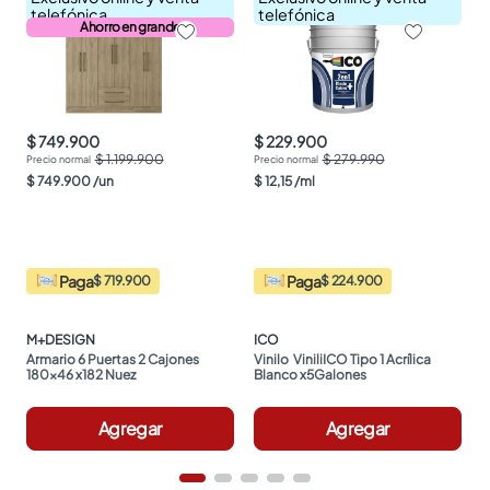
telefónica
telefónica
Ahorro en grande
$ 749.900
$ 229.900
$ 1.199.900
$ 279.990
$
749
.
900
/
un
$
12
,
15
/
ml
Paga
Paga
$ 719.900
$ 224.900
M+DESIGN
ICO
Armario 6 Puertas 2 Cajones 
Vinilo  ViniliICO Tipo 1 Acrílica 
180x46 x182 Nuez
Blanco x5Galones
Agregar
Agregar