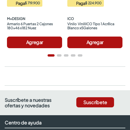
Paga
Paga
$ 719.900
$ 224.900
M+DESIGN
ICO
Armario 6 Puertas 2 Cajones 
Vinilo  ViniliICO Tipo 1 Acrílica 
180x46 x182 Nuez
Blanco x5Galones
Agregar
Agregar
Suscríbete a nuestras
Suscríbete
ofertas y novedades
Centro de ayuda