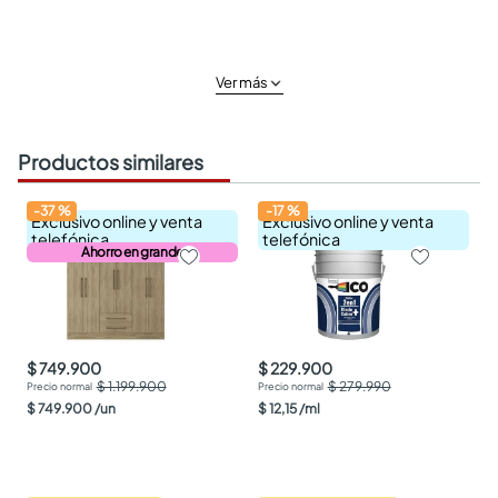
Ver más
Productos similares
-
37
%
-
17
%
Exclusivo online y venta
Exclusivo online y venta
telefónica
telefónica
Ahorro en grande
$ 749.900
$ 229.900
$ 1.199.900
$ 279.990
$
749
.
900
/
un
$
12
,
15
/
ml