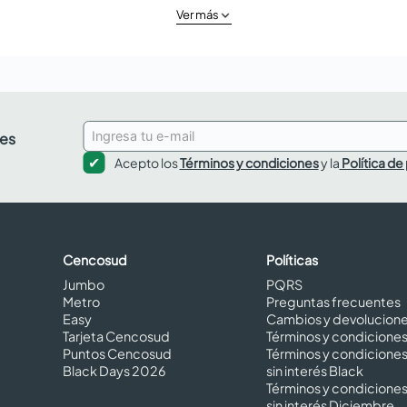
Ver más
des
Acepto los
Términos y condiciones
y la
Política de
Cencosud
Políticas
Jumbo
PQRS
Metro
Preguntas frecuentes
Easy
Cambios y devolucion
Tarjeta Cencosud
Términos y condicione
Puntos Cencosud
Términos y condicione
Black Days 2026
sin interés Black
Términos y condicione
sin interés Diciembre