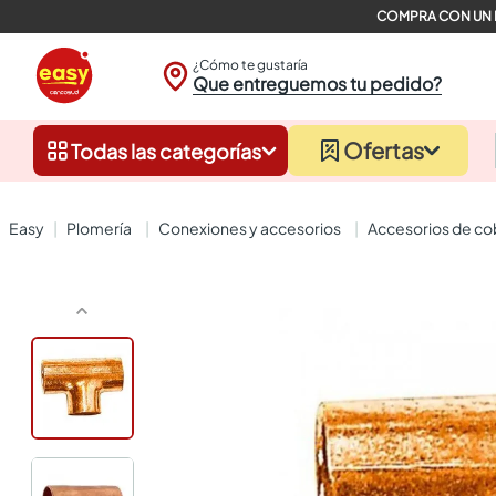
¿Cómo te gustaría
Que entreguemos tu pedido?
Ofertas
Todas las categorías
plomería
conexiones y accesorios
accesorios de co