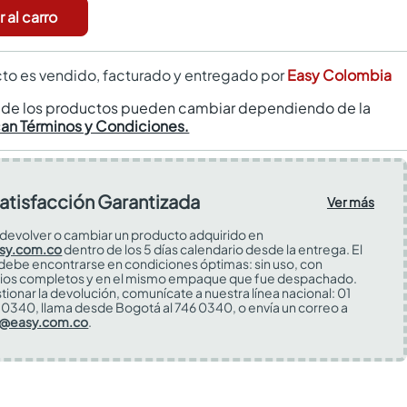
 al carro
to es vendido, facturado y entregado por
Easy Colombia
s de los productos pueden cambiar dependiendo de la
can Términos y Condiciones.
atisfacción Garantizada
Ver más
devolver o cambiar un producto adquirido en
sy.com.co
dentro de los 5 días calendario desde la entrega. El
 debe encontrarse en condiciones óptimas: sin uso, con
ios completos y en el mismo empaque que fue despachado.
tionar la devolución, comunícate a nuestra línea nacional: 01
0340, llama desde Bogotá al 746 0340, o envía un correo a
s@easy.com.co
.