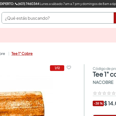
COMPRA CON UN EXPERTO: 📞(601) 7460344
Lunes a sábado 7am a 7 pm y domingos de 8am a 6
¿Qué estás buscando?
pinturas
closet
cocinas integrales
bre
Tee 1" Cobre
sanitarios
comedor
escritorio
1
/
12
tee 1" 
pisos
armarios closet
NACOBRE
comedores
neveras
☆
☆
☆
☆
$ 14
-
38
%