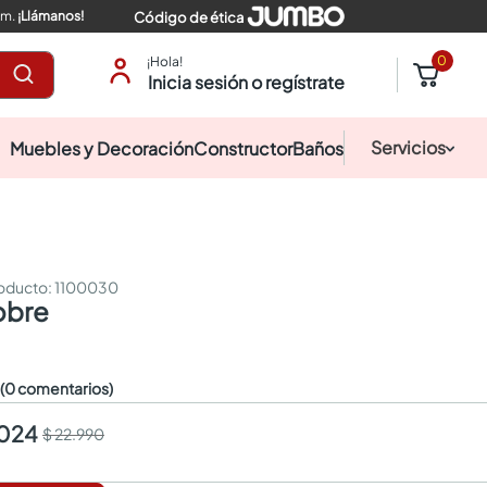
pm.
¡Llámanos!
Código de ética
0
¡Hola!
Inicia sesión o regístrate
Servicios
Muebles y Decoración
Constructor
Baños
:
1100030
cobre
☆
(0 comentarios)
.024
$ 22.990