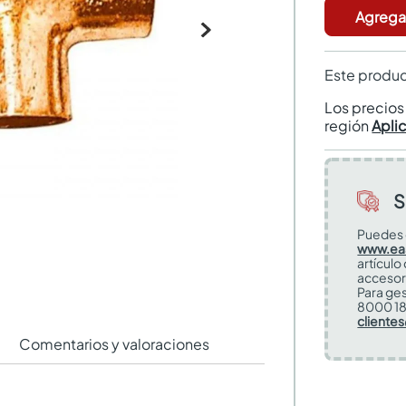
Agregar
Este produc
Los precio
región
Apli
S
Puedes 
www.ea
artículo
accesor
Para ges
8000 18
cliente
Comentarios y valoraciones