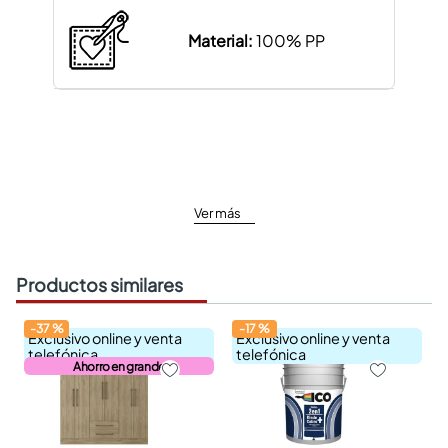
Material:
100% PP
Ver más
Productos similares
-
37
%
-
17
%
Exclusivo online y venta
Exclusivo online y venta
telefónica
telefónica
Ahorro en grande