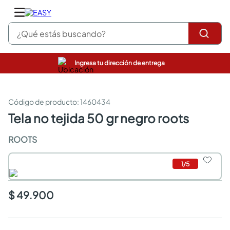
¿Qué estás buscando?
Ingresa tu dirección de entrega
pinturas
closet
cocinas integrales
:
1460434
sanitarios
tela no tejida 50 gr negro roots
comedor
escritorio
ROOTS
pisos
armarios closet
1
/
5
comedores
neveras
$ 49.900