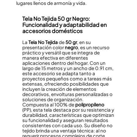
lugares llenos de armonía y vida.
Tela No Tejida
50 gr
Negro
:
Funcionalidad y adaptabilidad en
accesorios domésticos
La
Tela No Tejida
de
50 gr
, en su
presentación color
negro
, es un recurso
práctico y versátil que se integra de
manera efectiva en diferentes
aplicaciones dentro del hogar. Con un
largo de 15 metros y un ancho de 0.91 cm,
este accesorio se adapta tanto a
proyectos pequeños como a tareas más
extensas, ofreciendo posibilidades que
incluyen la creación de elementos
decorativos, envolturas personalizadas o
soluciones de organización.
Compuesta al 100% de
polipropileno
(PP), esta tela destaca por su resistencia y
durabilidad, características que optimizan
su funcionalidad y aseguran resultados
consistentes con cada uso. Su diseño no
tejido brinda una ventaja técnica: al no
requerir procesos complejos de corte,