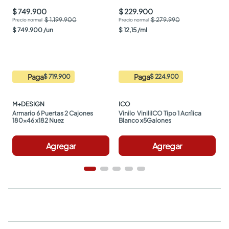
$ 749.900
$ 229.900
$ 1.199.900
$ 279.990
$
749
.
900
/
un
$
12
,
15
/
ml
Paga
Paga
$ 719.900
$ 224.900
M+DESIGN
ICO
Armario 6 Puertas 2 Cajones 
Vinilo  ViniliICO Tipo 1 Acrílica 
180x46 x182 Nuez
Blanco x5Galones
Agregar
Agregar