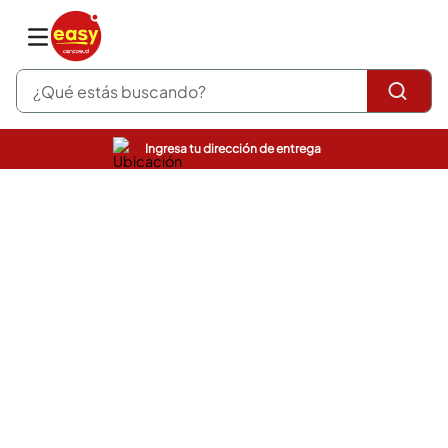
¿Qué estás buscando?
Ingresa tu dirección de entrega
pinturas
closet
cocinas integrales
sanitarios
comedor
escritorio
pisos
armarios closet
comedores
neveras