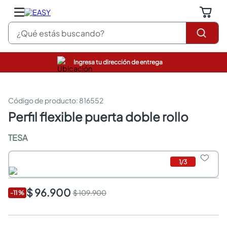
¿Qué estás buscando?
Ingresa tu dirección de entrega
pinturas
closet
cocinas integrales
:
816552
sanitarios
perfil flexible puerta doble rollo
comedor
escritorio
TESA
pisos
comedores
1
/
3
armarios closet
neveras
$ 96.900
$ 109.900
-
11
%