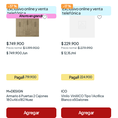
-
37
%
-
17
%
Exclusivo online y venta
Exclusivo online y venta
telefónica
telefónica
Ahorro en grande
$ 749.900
$ 229.900
$ 1.199.900
$ 279.990
$
749
.
900
/
un
$
12
,
15
/
ml
Paga
Paga
$ 719.900
$ 224.900
M+DESIGN
ICO
Armario 6 Puertas 2 Cajones 
Vinilo  ViniliICO Tipo 1 Acrílica 
180x46 x182 Nuez
Blanco x5Galones
Agregar
Agregar