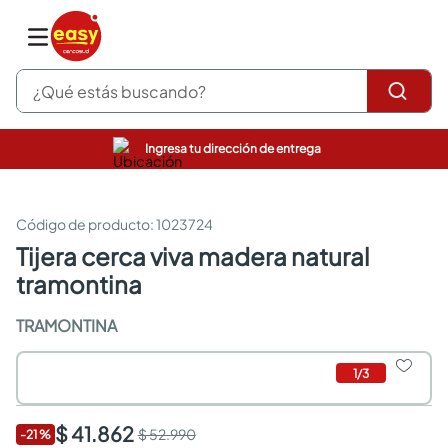
¿Qué estás buscando?
Ingresa tu dirección de entrega
pinturas
closet
cocinas integrales
:
1023724
sanitarios
tijera cerca viva madera natural
comedor
tramontina
escritorio
pisos
TRAMONTINA
armarios closet
comedores
neveras
1
/
3
$ 41.862
$ 52.990
-
21
%