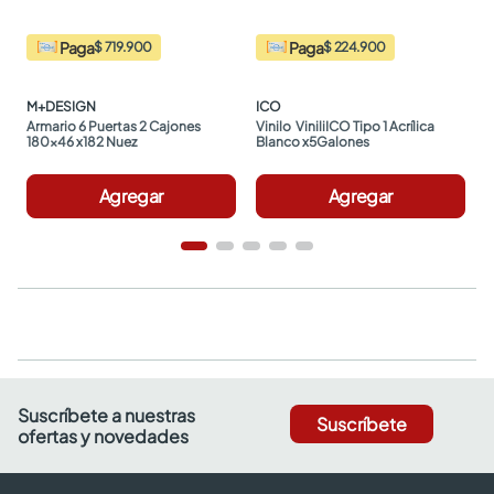
Paga
Paga
$ 719.900
$ 224.900
M+DESIGN
ICO
Armario 6 Puertas 2 Cajones 
Vinilo  ViniliICO Tipo 1 Acrílica 
180x46 x182 Nuez
Blanco x5Galones
Agregar
Agregar
Suscríbete a nuestras
Suscríbete
ofertas y novedades