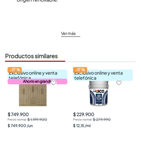
Ver más
Productos similares
-
37
%
-
17
%
Exclusivo online y venta
Exclusivo online y venta
telefónica
telefónica
Ahorro en grande
$ 749.900
$ 229.900
$ 1.199.900
$ 279.990
$
749
.
900
/
un
$
12
,
15
/
ml