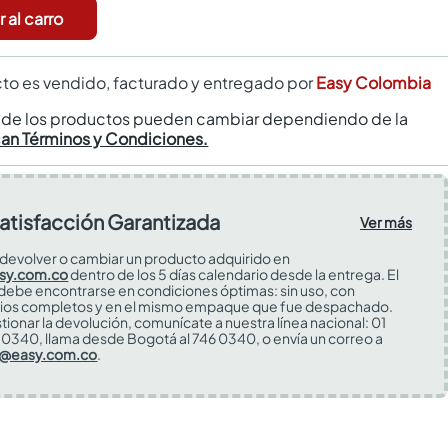
 al carro
to es vendido, facturado y entregado por
Easy Colombia
s de los productos pueden cambiar dependiendo de la
can Términos y Condiciones.
atisfacción Garantizada
Ver más
devolver o cambiar un producto adquirido en
sy.com.co
dentro de los 5 días calendario desde la entrega. El
 debe encontrarse en condiciones óptimas: sin uso, con
ios completos y en el mismo empaque que fue despachado.
tionar la devolución, comunícate a nuestra línea nacional: 01
0340, llama desde Bogotá al 746 0340, o envía un correo a
s@easy.com.co
.