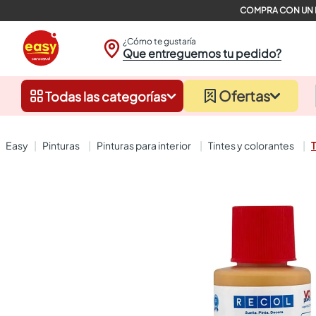
¿Cómo te gustaría
Que entreguemos tu pedido?
Ofertas
Todas las categorías
pinturas
pinturas para interior
tintes y colorantes
T