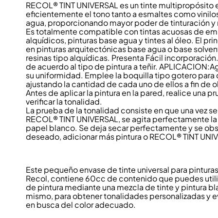
RECOL® TINT UNIVERSAL es un tinte multipropósito 
eficientemente el tono tanto a esmaltes como vinil
agua, proporcionando mayor poder de tinturación y
Es totalmente compatible con tintas acuosas de emu
alquídicos, pinturas base agua y tintes al óleo. El p
en pinturas arquitectónicas base agua o base solve
resinas tipo alquídicas. Presenta Fácil incorporación.
de acuerdo al tipo de pintura a teñir. APLICACION:Ag
su uniformidad. Emplee la boquilla tipo gotero para 
ajustando la cantidad de cada uno de ellos a fin de o
Antes de aplicar la pintura en la pared, realice una p
verificar la tonalidad.
La prueba de la tonalidad consiste en que una vez se
RECOL® TINT UNIVERSAL, se agita perfectamente la m
papel blanco. Se deja secar perfectamente y se observ
deseado, adicionar más pintura o RECOL® TINT UNI
Este pequeño envase de tinte universal para pinturas
Recol, contiene 60cc de contenido que puedes utiliz
de pintura mediante una mezcla de tinte y pintura bl
mismo, para obtener tonalidades personalizadas y evi
en busca del color adecuado.