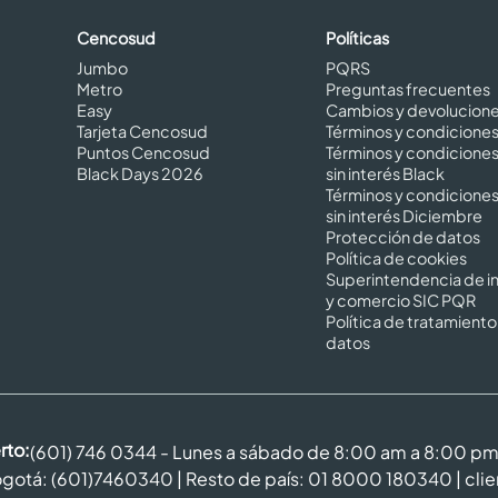
Cencosud
Políticas
Jumbo
PQRS
Metro
Preguntas frecuentes
Easy
Cambios y devolucion
Tarjeta Cencosud
Términos y condicione
Puntos Cencosud
Términos y condicione
Black Days 2026
sin interés Black
Términos y condicione
sin interés Diciembre
Protección de datos
Política de cookies
Superintendencia de in
y comercio SIC PQR
Política de tratamiento
datos
rto:
(601) 746 0344 - Lunes a sábado de 8:00 am a 8:00 p
gotá: (601)7460340 | Resto de país: 01 8000 180340 |
cli