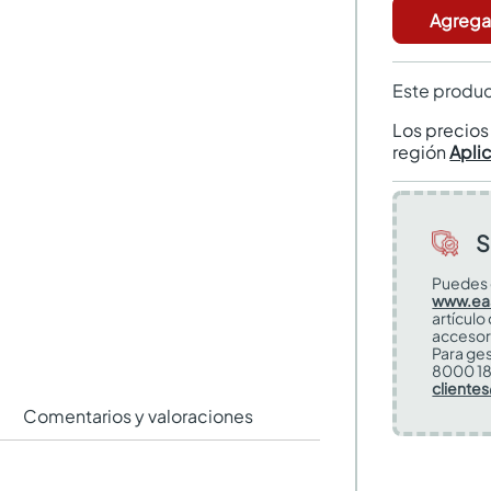
Agregar
Este produc
Los precio
región
Apli
S
Puedes 
www.ea
artículo
accesor
Para ges
8000 18
cliente
Comentarios y valoraciones