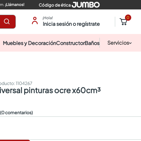
pm.
¡Llámanos!
Código de ética
0
¡Hola!
Inicia sesión o regístrate
Servicios
Muebles y Decoración
Constructor
Baños
:
1104267
niversal pinturas ocre x60cm³
☆
(0 comentarios)