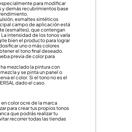
especialmente para modificar
os y demás recubrimientos base
 rendimiento.
lsión, esmaltes sintéticos
rincipal campo de aplicación está
nte (esmaltes), que contengan
 La intensidad de los tonos varía
ite bien el producto para lograr
dosificar uno o más colores
btener el tono final deseado.
rueba previa de color para
 ha mezclado la pintura con
ezcla y se pinta un panel o
a el color. Si el tono no es el
VERSAL dado el caso.
 en color ocre de la marca
ar para crear tus propios tonos
anca que podrás realizar tu
tar recorrer todas las tiendas