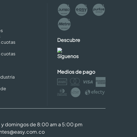
es
s
Descubre
s cuotas
s cuotas
Síguenos
Medios de pago
dustria
 de
m y domingos de 8:00 am a 5:00 pm
entes@easy.com.co