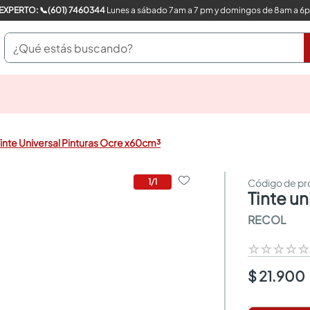
COMPRA CON UN EXPERTO: 📞(601) 7460344
Lunes a sábado 7am a 7 pm y domingos de 8am a 6
¿Qué estás buscando?
pinturas
closet
cocinas integrales
inte Universal Pinturas Ocre x60cm³
sanitarios
comedor
escritorio
1
/
1
tinte u
pisos
armarios closet
RECOL
comedores
neveras
☆
☆
☆
☆
$ 21.900