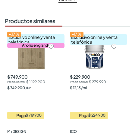
Productos similares
-
37
%
-
17
%
Exclusivo online y venta
Exclusivo online y venta
telefónica
telefónica
Ahorro en grande
$ 749.900
$ 229.900
$ 1.199.900
$ 279.990
$
749
.
900
/
un
$
12
,
15
/
ml
Paga
Paga
$ 719.900
$ 224.900
M+DESIGN
ICO