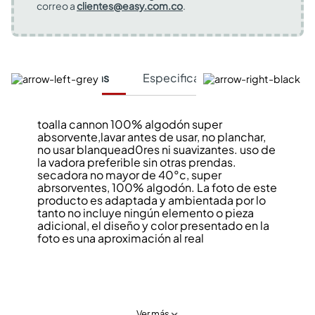
correo a
clientes@easy.com.co
.
Características
Especificaciones Técnicas
toalla cannon 100% algodón super
absorvente,lavar antes de usar, no planchar,
no usar blanquead0res ni suavizantes. uso de
la vadora preferible sin otras prendas.
secadora no mayor de 40°c, super
abrsorventes, 100% algodón. La foto de este
producto es adaptada y ambientada por lo
tanto no incluye ningún elemento o pieza
adicional, el diseño y color presentado en la
foto es una aproximación al real
Ver más