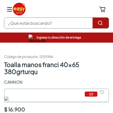
¿Qué estás buscando?
Ingresa tu dirección de entrega
pinturas
closet
cocinas integrales
:
1255966
sanitarios
toalla manos franci 40x65
comedor
380grturqu
escritorio
pisos
CANNON
comedores
armarios closet
neveras
1
/
2
$ 16.900