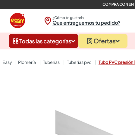
¿Cómo te gustaría
Que entreguemos tu pedido?
Ofertas
Todas las categorías
plomería
tuberías
tuberías pvc
Tubo PVC presión 