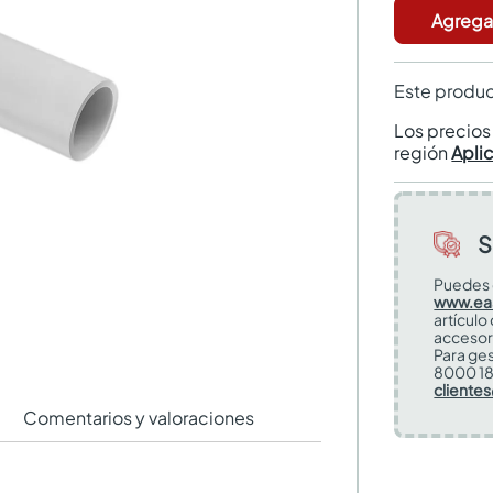
Agregar
Este produc
Los precio
región
Apli
S
Puedes 
www.ea
artículo
accesor
Para ges
8000 18
cliente
Comentarios y valoraciones