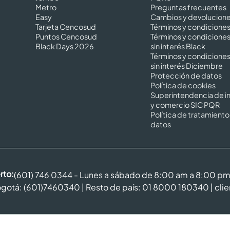
Metro
Preguntas frecuentes
Easy
Cambios y devolucion
Tarjeta Cencosud
Términos y condicione
Puntos Cencosud
Términos y condicione
Black Days 2026
sin interés Black
Términos y condicione
sin interés Diciembre
Protección de datos
Política de cookies
Superintendencia de in
y comercio SIC PQR
Política de tratamiento
datos
rto:
(601) 746 0344 - Lunes a sábado de 8:00 am a 8:00 p
gotá: (601)7460340 | Resto de país: 01 8000 180340 |
cli