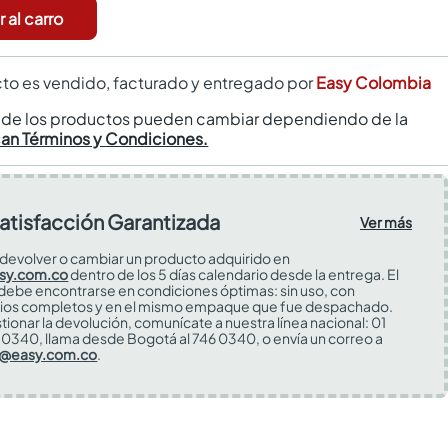
 al carro
to es vendido, facturado y entregado por
Easy Colombia
s de los productos pueden cambiar dependiendo de la
can Términos y Condiciones.
atisfacción Garantizada
Ver más
devolver o cambiar un producto adquirido en
sy.com.co
dentro de los 5 días calendario desde la entrega. El
 debe encontrarse en condiciones óptimas: sin uso, con
ios completos y en el mismo empaque que fue despachado.
tionar la devolución, comunícate a nuestra línea nacional: 01
0340, llama desde Bogotá al 746 0340, o envía un correo a
s@easy.com.co
.