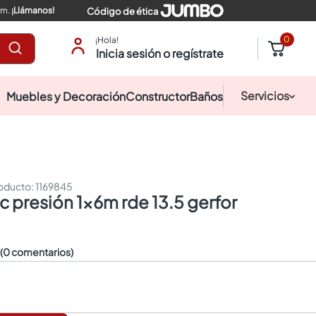
pm.
¡Llámanos!
Código de ética
0
¡Hola!
Inicia sesión o regístrate
Servicios
Muebles y Decoración
Constructor
Baños
:
1169845
c presión 1x6m rde 13.5 gerfor
☆
(0 comentarios)