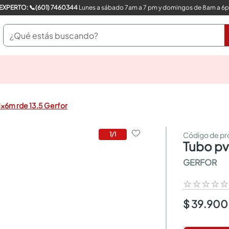
COMPRA CON UN EXPERTO: 📞(601) 7460344
Lunes a sábado 7am a 7 pm y domingos de 8am a 6
¿Qué estás buscando?
pinturas
closet
cocinas integrales
1x6m rde 13.5 Gerfor
sanitarios
comedor
escritorio
1
/
1
tubo pv
pisos
comedores
GERFOR
armarios closet
neveras
☆
☆
☆
☆
$ 39.900