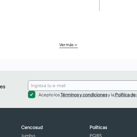
Ver más
des
Acepto los
Términos y condiciones
y la
Política de
Cencosud
Políticas
Jumbo
PQRS