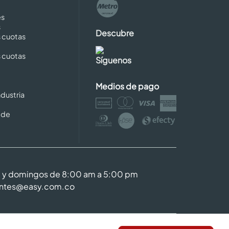
es
s
Descubre
s cuotas
s cuotas
Síguenos
Medios de pago
dustria
 de
m y domingos de 8:00 am a 5:00 pm
entes@easy.com.co