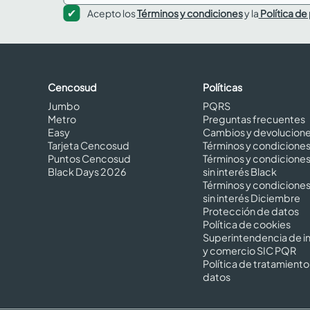
Acepto los
Términos y condiciones
y la
Política de
Cencosud
Políticas
Jumbo
PQRS
Metro
Preguntas frecuentes
Easy
Cambios y devolucion
Tarjeta Cencosud
Términos y condicione
Puntos Cencosud
Términos y condicione
Black Days 2026
sin interés Black
Términos y condicione
sin interés Diciembre
Protección de datos
Política de cookies
Superintendencia de in
y comercio SIC PQR
Política de tratamiento
datos