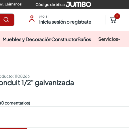
pm.
¡Llámanos!
Código de ética
0
¡Hola!
Inicia sesión o regístrate
Servicios
Muebles y Decoración
Constructor
Baños
:
1108266
conduit 1/2" galvanizada
☆
(0 comentarios)