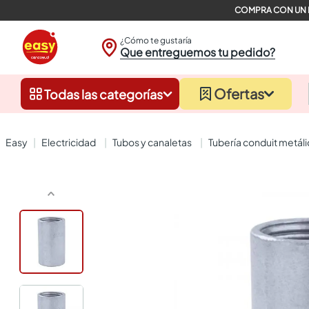
¿Cómo te gustaría
Que entreguemos tu pedido?
Ofertas
Todas las categorías
electricidad
tubos y canaletas
tubería conduit metál