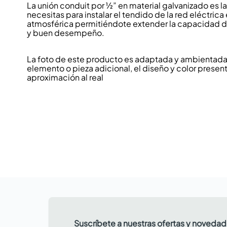
La unión conduit por ½” en material galvanizado es l
necesitas para instalar el tendido de la red eléctric
atmosférica permitiéndote extender la capacidad d
y buen desempeño.
La foto de este producto es adaptada y ambientada p
elemento o pieza adicional, el diseño y color present
aproximación al real
Suscríbete a nuestras ofertas y noveda