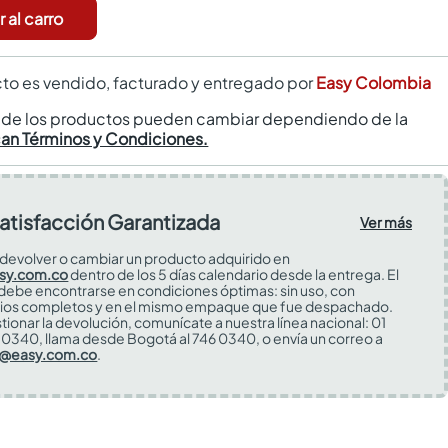
 al carro
to es vendido, facturado y entregado por
Easy Colombia
s de los productos pueden cambiar dependiendo de la
can Términos y Condiciones.
atisfacción Garantizada
Ver más
devolver o cambiar un producto adquirido en
sy.com.co
dentro de los 5 días calendario desde la entrega. El
 debe encontrarse en condiciones óptimas: sin uso, con
ios completos y en el mismo empaque que fue despachado.
tionar la devolución, comunícate a nuestra línea nacional: 01
0340, llama desde Bogotá al 746 0340, o envía un correo a
s@easy.com.co
.