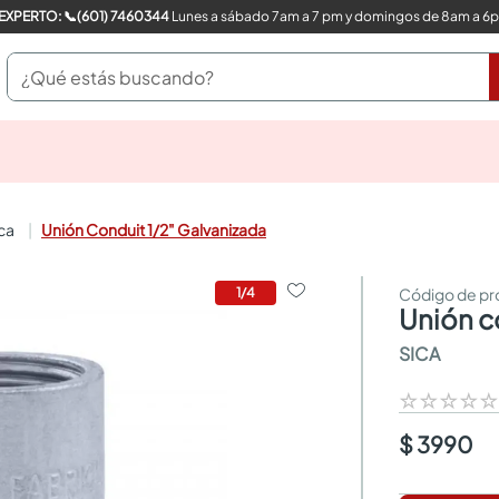
COMPRA CON UN EXPERTO: 📞(601) 7460344
Lunes a sábado 7am a 7 pm y domingos de 8am a 6
¿Qué estás buscando?
pinturas
closet
cocinas integrales
ica
Unión Conduit 1/2" Galvanizada
sanitarios
comedor
escritorio
1
/
4
unión 
pisos
armarios closet
SICA
comedores
neveras
☆
☆
☆
☆
$ 3990