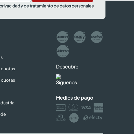
 privacidad y de tratamiento de datos personales
es
s
Descubre
s cuotas
s cuotas
Síguenos
Medios de pago
dustria
 de