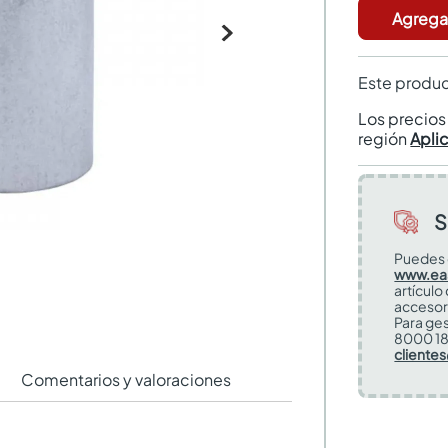
Agregar
Este produc
Los precio
región
Apli
S
Puedes 
www.ea
artículo
accesor
Para ges
8000 18
cliente
Comentarios y valoraciones