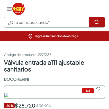
¿Qué estás buscando?
Ingresa tu dirección de entrega
pinturas
closet
cocinas integrales
:
2273187
sanitarios
válvula entrada a111 ajustable
comedor
sanitarios
escritorio
pisos
BOCCHERINI
comedores
armarios closet
neveras
1
/
4
$ 28.720
$ 35.900
-
20
%