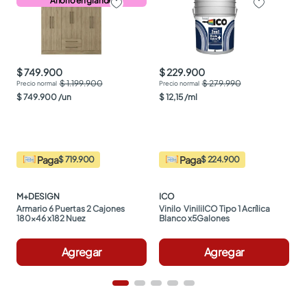
Ahorro en grande
$ 749.900
$ 229.900
$ 1.199.900
$ 279.990
$
749
.
900
/
un
$
12
,
15
/
ml
Paga
Paga
$ 719.900
$ 224.900
M+DESIGN
ICO
Armario 6 Puertas 2 Cajones 
Vinilo  ViniliICO Tipo 1 Acrílica 
180x46 x182 Nuez
Blanco x5Galones
Agregar
Agregar