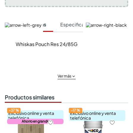
Características
Especificaciones Técnicas
Whiskas Pouch Res 24/85G
Ver más
Productos similares
-
37
%
-
17
%
Exclusivo online y venta
Exclusivo online y venta
telefónica
telefónica
Ahorro en grande