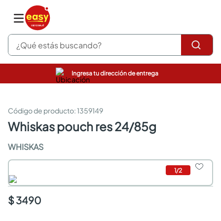
¿Qué estás buscando?
Ingresa tu dirección de entrega
pinturas
closet
cocinas integrales
:
1359149
sanitarios
whiskas pouch res 24/85g
comedor
escritorio
WHISKAS
pisos
armarios closet
1
/
2
comedores
neveras
$ 3490