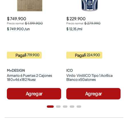
$ 749.900
$ 229.900
$ 1.199.900
$ 279.990
$
749
.
900
/
un
$
12
,
15
/
ml
Paga
Paga
$ 719.900
$ 224.900
M+DESIGN
ICO
Armario 6 Puertas 2 Cajones 
Vinilo  ViniliICO Tipo 1 Acrílica 
180x46 x182 Nuez
Blanco x5Galones
Agregar
Agregar