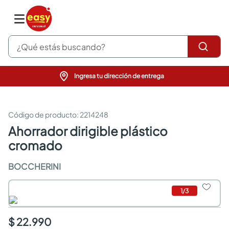
¿Qué estás buscando?
Ingresa tu dirección de entrega
pinturas
closet
cocinas integrales
:
2214248
sanitarios
ahorrador dirigible plástico
comedor
cromado
escritorio
pisos
BOCCHERINI
armarios closet
comedores
neveras
1
/
3
$ 22.990