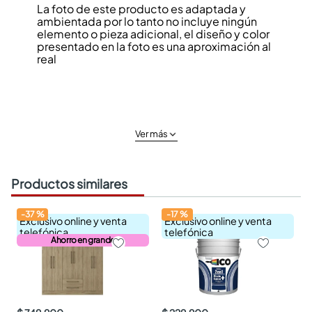
La foto de este producto es adaptada y
ambientada por lo tanto no incluye ningún
elemento o pieza adicional, el diseño y color
presentado en la foto es una aproximación al
real
Ver más
Productos similares
-
37
%
-
17
%
Exclusivo online y venta
Exclusivo online y venta
telefónica
telefónica
Ahorro en grande