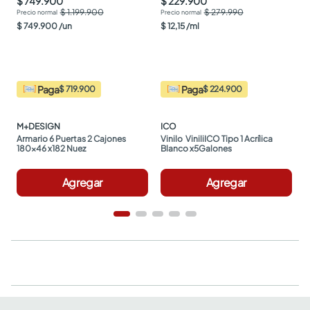
$ 749.900
$ 229.900
$ 1.199.900
$ 279.990
$
749
.
900
/
un
$
12
,
15
/
ml
Paga
Paga
$ 719.900
$ 224.900
M+DESIGN
ICO
Armario 6 Puertas 2 Cajones 
Vinilo  ViniliICO Tipo 1 Acrílica 
180x46 x182 Nuez
Blanco x5Galones
Agregar
Agregar