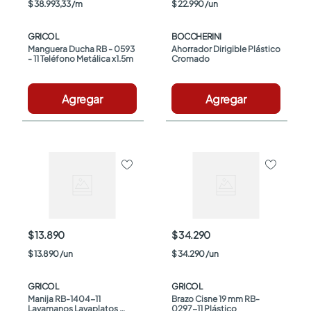
$
38
.
993
,
33
/
m
$
22
.
990
/
un
GRICOL
BOCCHERINI
Manguera Ducha RB - 0593 
Ahorrador Dirigible Plástico 
- 11 Teléfono Metálica x1.5m
Cromado
Agregar
Agregar
$ 13.890
$ 34.290
$
13
.
890
/
un
$
34
.
290
/
un
GRICOL
GRICOL
Manija RB-1404-11 
Brazo Cisne 19 mm RB-
Lavamanos Lavaplatos 
0297-11 Plástico