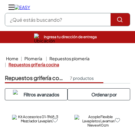
¿Qué estás buscando?
Ingresa tu dirección de entrega
pinturas
closet
cocinas integrales
plomería
repuestos plomería
sanitarios
repuestos grifería cocina
comedor
repuestos grifería cocina
escritorio
7
productos
pisos
armarios closet
comedores
neveras