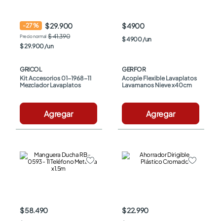
$ 29.900
$ 4900
-
27
%
$ 41.390
$
4900
/
un
$
29
.
900
/
un
GRICOL
GERFOR
Kit Accesorios 01-1968-11 
Acople Flexible Lavaplatos 
Mezclador Lavaplatos
Lavamanos Nieve x40cm
Agregar
Agregar
$ 58.490
$ 22.990