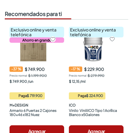
Recomendados para ti
Exclusivo online y venta
Exclusivo online y venta
telefónica
telefónica
Ahorro en grande
$ 749.900
$ 229.900
-
37
%
-
17
%
$ 1.199.900
$ 279.990
$
749
.
900
/
un
$
12
,
15
/
ml
Paga
$ 719.900
Paga
$ 224.900
M+DESIGN
ICO
Armario 6 Puertas 2 Cajones 
Vinilo  ViniliICO Tipo 1 Acrílica 
180x46 x182 Nuez
Blanco x5Galones
Agregar
Agregar