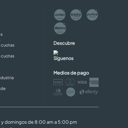
es
s
Descubre
s cuotas
s cuotas
Síguenos
Medios de pago
dustria
 de
m y domingos de 8:00 am a 5:00 pm