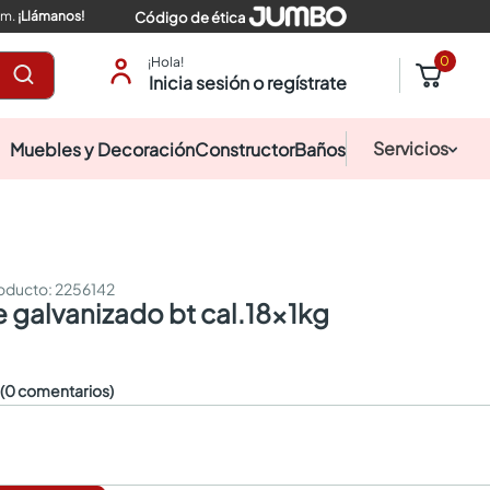
pm.
¡Llámanos!
Código de ética
0
¡Hola!
Inicia sesión o regístrate
Servicios
Muebles y Decoración
Constructor
Baños
:
2256142
e galvanizado bt cal.18x1kg
☆
(0 comentarios)