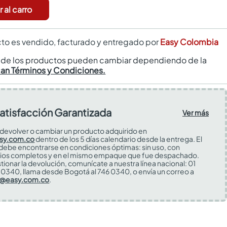
 al carro
to es vendido, facturado y entregado por
Easy Colombia
s de los productos pueden cambiar dependiendo de la
can Términos y Condiciones.
atisfacción Garantizada
Ver más
devolver o cambiar un producto adquirido en
sy.com.co
dentro de los 5 días calendario desde la entrega. El
 debe encontrarse en condiciones óptimas: sin uso, con
ios completos y en el mismo empaque que fue despachado.
tionar la devolución, comunícate a nuestra línea nacional: 01
0340, llama desde Bogotá al 746 0340, o envía un correo a
s@easy.com.co
.