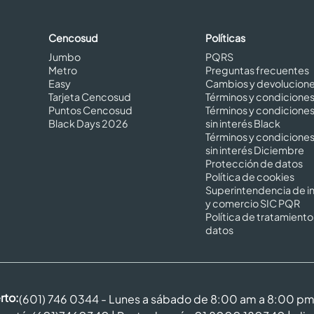
Cencosud
Políticas
Jumbo
PQRS
Metro
Preguntas frecuentes
Easy
Cambios y devolucion
Tarjeta Cencosud
Términos y condicione
Puntos Cencosud
Términos y condicione
Black Days 2026
sin interés Black
Términos y condicione
sin interés Diciembre
Protección de datos
Política de cookies
Superintendencia de in
y comercio SIC PQR
Política de tratamiento
datos
rto:
(601) 746 0344 - Lunes a sábado de 8:00 am a 8:00 p