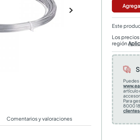
Agregar
Este produc
Los precio
región
Apli
S
Puedes 
www.ea
artículo
accesor
Para ges
8000 18
cliente
Comentarios y valoraciones