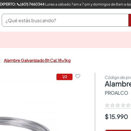
COMPRA CON UN EXPERTO: 📞(601) 7460344
Lunes a sábado 7am a 7 pm y domingos de 8am a 6
¿Qué estás buscando?
pinturas
closet
cocinas integrales
Alambre Galvanizado Bt Cal.18x1kg
sanitarios
comedor
escritorio
1
/
2
alambr
pisos
armarios closet
PROALCO
comedores
neveras
☆
☆
☆
☆
$ 15.990