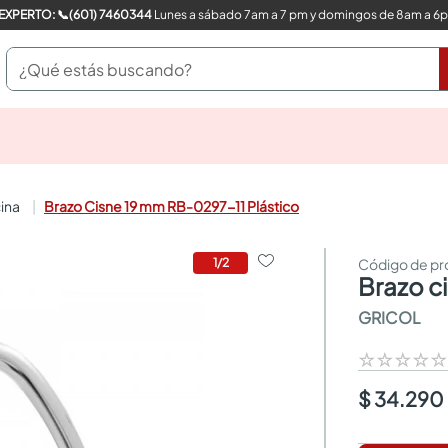
COMPRA CON UN EXPERTO: 📞(601) 7460344
Lunes a sábado 7am a 7 pm y domingos de 8am a 6
¿Qué estás buscando?
pinturas
closet
cocinas integrales
cina
Brazo Cisne 19 mm RB-0297-11 Plástico
sanitarios
comedor
escritorio
1
/
2
brazo 
pisos
armarios closet
GRICOL
comedores
neveras
☆
☆
☆
☆
$ 34.290