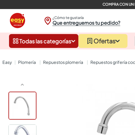
¿Cómo te gustaría
Que entreguemos tu pedido?
Ofertas
Todas las categorías
plomería
repuestos plomería
repuestos grifería co