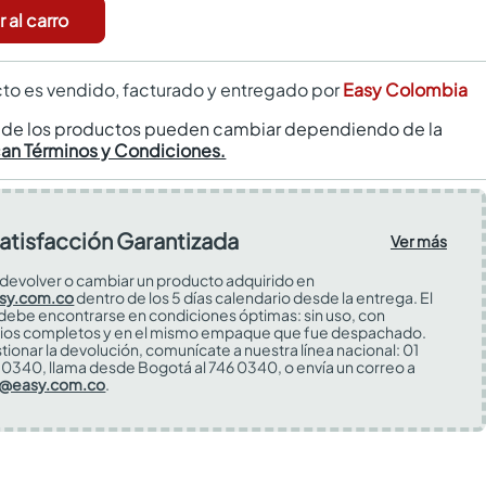
 al carro
to es vendido, facturado y entregado por
Easy Colombia
s de los productos pueden cambiar dependiendo de la
can Términos y Condiciones.
atisfacción Garantizada
Ver más
devolver o cambiar un producto adquirido en
sy.com.co
dentro de los 5 días calendario desde la entrega. El
 debe encontrarse en condiciones óptimas: sin uso, con
ios completos y en el mismo empaque que fue despachado.
tionar la devolución, comunícate a nuestra línea nacional: 01
0340, llama desde Bogotá al 746 0340, o envía un correo a
s@easy.com.co
.