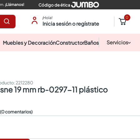
pm.
¡Llámanos!
Código de ética
0
¡Hola!
Inicia sesión o regístrate
Servicios
Muebles y Decoración
Constructor
Baños
:
2212280
cisne 19 mm rb-0297-11 plástico
☆
(0 comentarios)