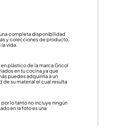
n una completa disponibilidad
neas y colecciones de producto,
la vida.
en plástico de la marca Gricol
riados en tu cocina ya que
más puedes adquirirla a un
de su material el cual resulta
or lo tanto no incluye ningún
ado en la foto es una