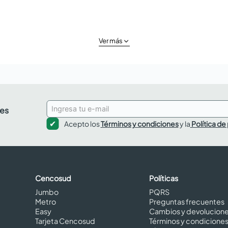
Ver más
des
Acepto los
Términos y condiciones
y la
Política de
Cencosud
Políticas
Jumbo
PQRS
Metro
Preguntas frecuentes
Easy
Cambios y devolucion
Tarjeta Cencosud
Términos y condicione