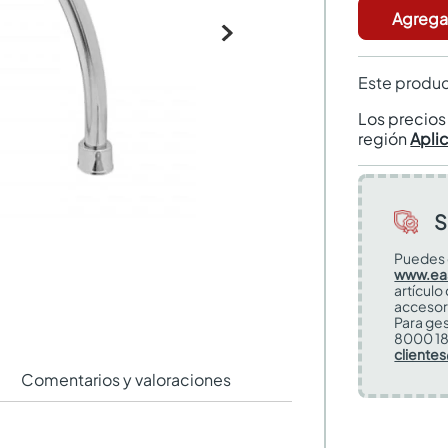
Agregar
Este produc
Los precio
región
Apli
S
Puedes 
www.ea
artículo
accesor
Para ges
8000 18
cliente
Comentarios y valoraciones