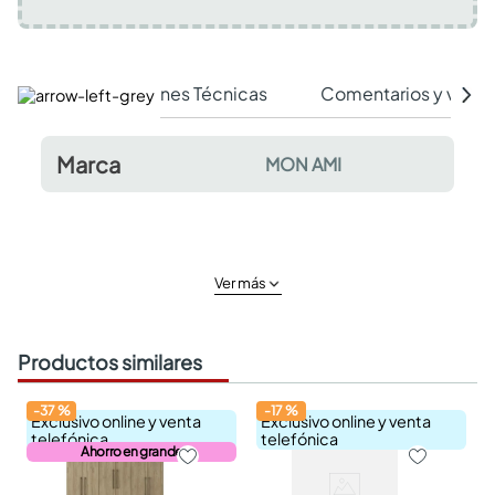
Especificaciones Técnicas
Comentarios y valor
Marca
MON AMI
Ver más
Productos similares
-
37
%
-
17
%
Exclusivo online y venta
Exclusivo online y venta
telefónica
telefónica
Ahorro en grande