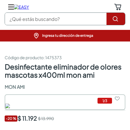
¿Qué estás buscando?
Ingresa tu dirección de entrega
pinturas
closet
cocinas integrales
:
1475373
sanitarios
desinfectante eliminador de olores
comedor
mascotas x400ml mon ami
escritorio
pisos
MON AMI
comedores
armarios closet
neveras
1
/
3
$ 11.192
$ 13.990
-
20
%