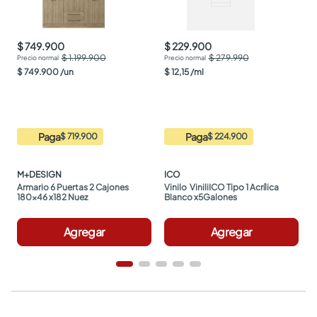
$ 749.900
$ 229.900
$ 1.199.900
$ 279.990
$
749
.
900
/
un
$
12
,
15
/
ml
Paga
Paga
$ 719.900
$ 224.900
M+DESIGN
ICO
Armario 6 Puertas 2 Cajones 
Vinilo  ViniliICO Tipo 1 Acrílica 
180x46 x182 Nuez
Blanco x5Galones
Agregar
Agregar