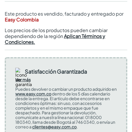
Este producto es vendido, facturado y entregado por
Easy Colombia
Los precios de los productos pueden cambiar
dependiendo de la región
Aplican Términos y
Condiciones.
Satisfacción Garantizada
Ver más
Puedes devolver o cambiar un producto adquirido en
www.easy.com.co
dentro de los 5 días calendario
desde la entrega. El artículo debe encontrarse en
condiciones óptimas: sin uso, con accesorios
completos y en el mismo empaque que fue
despachado. Para gestionar la devolución,
comunícate a nuestra línea nacional: 01 8000
180340, llama desde Bogotá al 746 0340, o envía un
correo a
clientes@easy.com.co
.