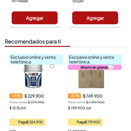
ml Freezel
Uruyen
Agregar
Agregar
Recomendados para ti
Exclusivo online y venta
Exclusivo online y venta
telefónica
telefónica
Ahorro en grande
$ 229.900
$ 749.900
-
17
%
-
37
%
$ 279.990
$ 1.199.900
$
12
,
15
/
ml
$
749
.
900
/
un
Paga
$ 224.900
Paga
$ 719.900