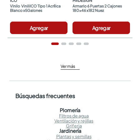
ICO
M+DESIGN
Vinilo  ViniliICO Tipo 1 Acrílica 
Armario 6 Puertas 2 Cajones 
Blanco x5Galones
180x46 x182 Nuez
Agregar
Agregar
Ver más
Búsquedas frecuentes
Plomería
Filtros de agua
Ventilación y rejillas
Griferia
Jardinería
Plantas y semillas