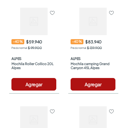
$ 59.940
$ 83.940
-
40
%
-
40
%
$ 99.900
$ 139.900
ALPES
ALPES
Mochila Roller Collico 20L 
Mochila camping Grand 
Alpes
Canyon 45L Alpes
Agregar
Agregar