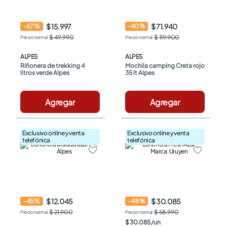
$ 15.997
$ 71.940
-
67
%
-
40
%
$ 49.990
$ 119.900
ALPES
ALPES
Riñonera de trekking 4 
Mochila camping Creta rojo 
litros verde Alpes
35 lt Alpes
Agregar
Agregar
Exclusivo online y venta
Exclusivo online y venta
telefónica
telefónica
$ 12.045
$ 30.085
-
45
%
-
48
%
$ 21.900
$ 58.990
$
30
.
085
/
un