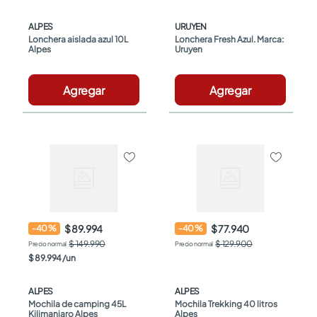
ALPES
URUYEN
Lonchera aislada azul 10L 
Lonchera Fresh Azul. Marca: 
Alpes
Uruyen
Agregar
Agregar
$ 89.994
$ 77.940
-
40
%
-
40
%
$ 149.990
$ 129.900
$
89
.
994
/
un
ALPES
ALPES
Mochila de camping 45L 
Mochila Trekking 40 litros 
Kilimanjaro Alpes
Alpes