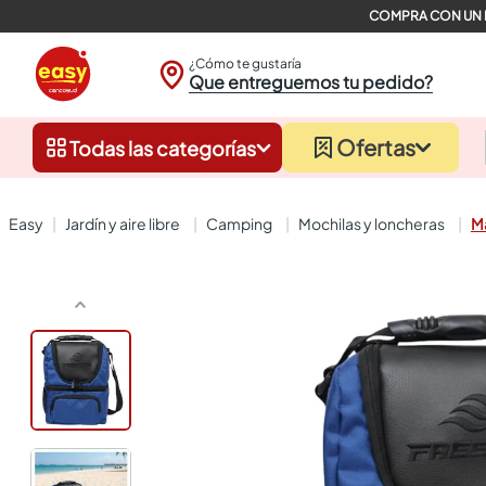
¿Cómo te gustaría
Que entreguemos tu pedido?
Ofertas
Todas las categorías
jardín y aire libre
camping
mochilas y loncheras
Ma