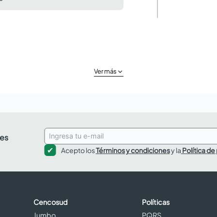
Ver más
des
Acepto los
Términos y condiciones
y la
Política de
Cencosud
Políticas
Jumbo
PQRS