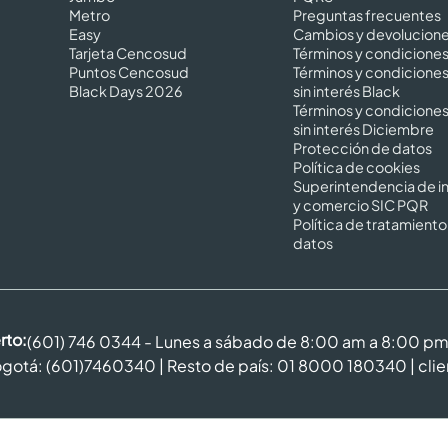
Metro
Preguntas frecuentes
Easy
Cambios y devolucion
Tarjeta Cencosud
Términos y condicione
Puntos Cencosud
Términos y condicione
Black Days 2026
sin interés Black
Términos y condicione
sin interés Diciembre
Protección de datos
Política de cookies
Superintendencia de in
y comercio SIC PQR
Política de tratamiento
datos
rto:
(601) 746 0344 - Lunes a sábado de 8:00 am a 8:00 p
gotá: (601)7460340 | Resto de país: 01 8000 180340 |
cli