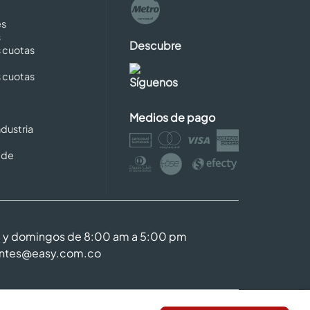
es
s
Descubre
s cuotas
s cuotas
Síguenos
Medios de pago
dustria
 de
m y domingos de 8:00 am a 5:00 pm
entes@easy.com.co