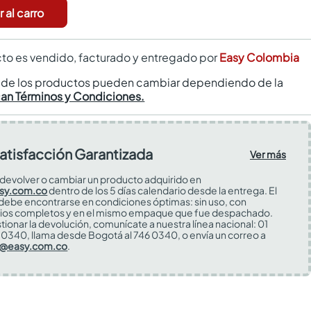
 al carro
to es vendido, facturado y entregado por
Easy Colombia
s de los productos pueden cambiar dependiendo de la
can Términos y Condiciones.
atisfacción Garantizada
Ver más
devolver o cambiar un producto adquirido en
sy.com.co
dentro de los 5 días calendario desde la entrega. El
 debe encontrarse en condiciones óptimas: sin uso, con
ios completos y en el mismo empaque que fue despachado.
tionar la devolución, comunícate a nuestra línea nacional: 01
0340, llama desde Bogotá al 746 0340, o envía un correo a
s@easy.com.co
.