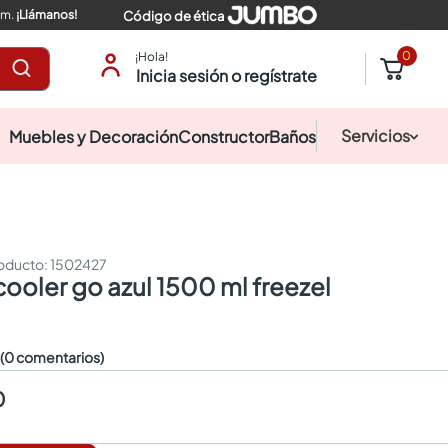
pm.
¡Llámanos!
Código de ética
0
¡Hola!
Inicia sesión o regístrate
Servicios
Muebles y Decoración
Constructor
Baños
:
1502427
 cooler go azul 1500 ml freezel
☆
(0 comentarios)
0