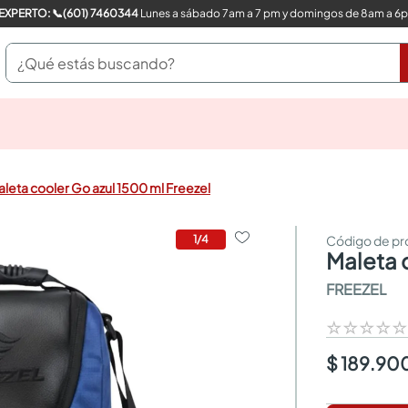
COMPRA CON UN EXPERTO: 📞(601) 7460344
Lunes a sábado 7am a 7 pm y domingos de 8am a 6
¿Qué estás buscando?
pinturas
closet
cocinas integrales
leta cooler Go azul 1500 ml Freezel
sanitarios
comedor
escritorio
1
/
4
maleta
pisos
armarios closet
FREEZEL
comedores
neveras
☆
☆
☆
☆
$ 189.90