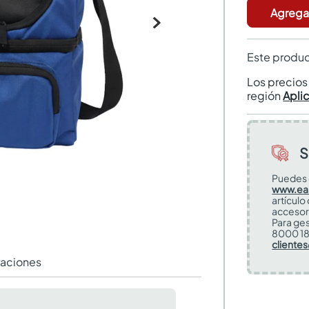
Agregar
Este produc
Los precio
región
Apli
S
Puedes 
www.ea
artículo
accesor
Para ges
8000 18
cliente
raciones
L