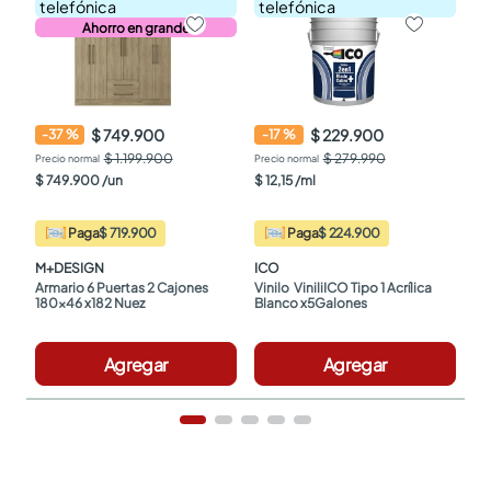
telefónica
telefónica
Ahorro en grande
$ 749.900
$ 229.900
-
37
%
-
17
%
$ 1.199.900
$ 279.990
$
749
.
900
/
un
$
12
,
15
/
ml
Paga
$ 719.900
Paga
$ 224.900
M+DESIGN
ICO
Armario 6 Puertas 2 Cajones 
Vinilo  ViniliICO Tipo 1 Acrílica 
180x46 x182 Nuez
Blanco x5Galones
Agregar
Agregar