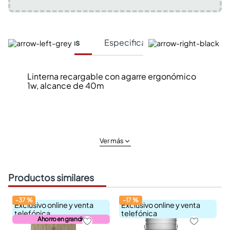
Características
Especificaciones Técnicas
Linterna recargable con agarre ergonómico
1w, alcance de 40m
Ver más
Productos similares
-
37
%
-
17
%
Exclusivo online y venta
Exclusivo online y venta
telefónica
telefónica
Ahorro en grande