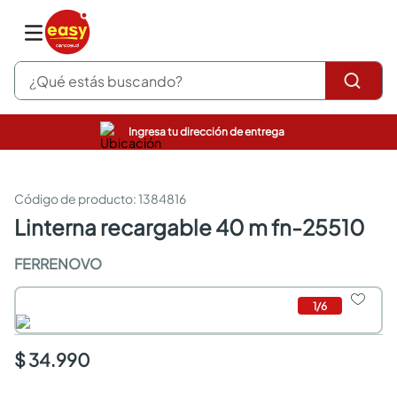
¿Qué estás buscando?
Ingresa tu dirección de entrega
pinturas
closet
cocinas integrales
:
1384816
sanitarios
linterna recargable 40 m fn-25510
comedor
escritorio
FERRENOVO
pisos
armarios closet
1
/
6
comedores
neveras
$ 34.990