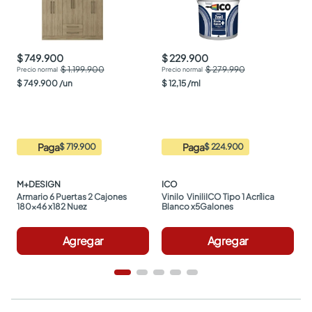
$ 749.900
$ 229.900
$ 1.199.900
$ 279.990
$
749
.
900
/
un
$
12
,
15
/
ml
Paga
Paga
$ 719.900
$ 224.900
M+DESIGN
ICO
Armario 6 Puertas 2 Cajones 
Vinilo  ViniliICO Tipo 1 Acrílica 
180x46 x182 Nuez
Blanco x5Galones
Agregar
Agregar