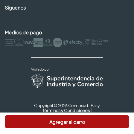
Síguenos
Medios de pago
Copyright © 2026 Cencosud - Easy
Términos y Condiciones |
Seguridad y Privacidad |
Agregar al carro
Código de ética