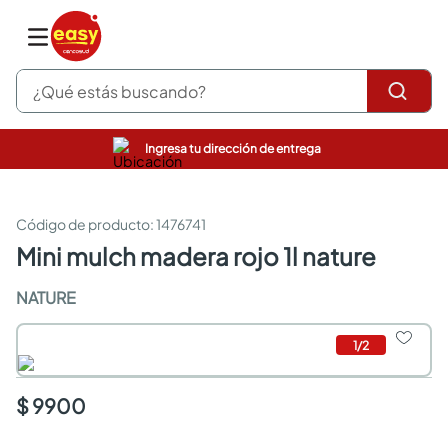
¿Qué estás buscando?
Ingresa tu dirección de entrega
pinturas
closet
cocinas integrales
:
1476741
sanitarios
mini mulch madera rojo 1l nature
comedor
escritorio
NATURE
pisos
armarios closet
1
/
2
comedores
neveras
$ 9900