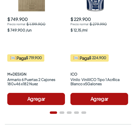
$ 749.900
$ 229.900
$ 1.199.900
$ 279.990
$
749
.
900
/
un
$
12
,
15
/
ml
Paga
Paga
$ 719.900
$ 224.900
M+DESIGN
ICO
Armario 6 Puertas 2 Cajones 
Vinilo  ViniliICO Tipo 1 Acrílica 
180x46 x182 Nuez
Blanco x5Galones
Agregar
Agregar