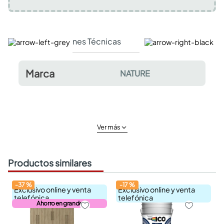
Especificaciones Técnicas
Comentarios y valor
Marca
NATURE
Ver más
Productos similares
-
37
%
-
17
%
Exclusivo online y venta
Exclusivo online y venta
telefónica
telefónica
Ahorro en grande