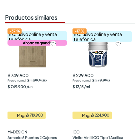
Productos similares
-
37
%
-
17
%
Exclusivo online y venta
Exclusivo online y venta
telefónica
telefónica
Ahorro en grande
$ 749.900
$ 229.900
$ 1.199.900
$ 279.990
$
749
.
900
/
un
$
12
,
15
/
ml
Paga
Paga
$ 719.900
$ 224.900
M+DESIGN
ICO
Armario 6 Puertas 2 Cajones 
Vinilo  ViniliICO Tipo 1 Acrílica 