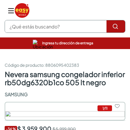
¿Qué estás buscando?
Ingresa tu dirección de entrega
pinturas
closet
cocinas integrales
:
8806095402383
sanitarios
nevera samsung congelador inferior
comedor
rb50dg6320b1co 505 lt negro
escritorio
pisos
SAMSUNG
comedores
armarios closet
neveras
1
/
11
$ 3.959.900
$ 5.999.900
-
34
%