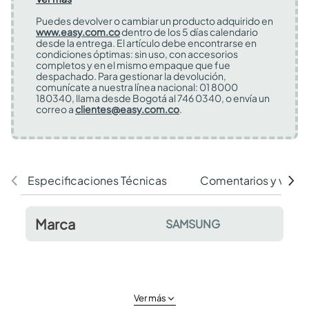
Puedes devolver o cambiar un producto adquirido en
www.easy.com.co
dentro de los 5 días calendario
desde la entrega. El artículo debe encontrarse en
condiciones óptimas: sin uso, con accesorios
completos y en el mismo empaque que fue
despachado. Para gestionar la devolución,
comunícate a nuestra línea nacional: 01 8000
180340, llama desde Bogotá al 746 0340, o envía un
correo a
clientes@easy.com.co
.
Especificaciones Técnicas
Comentarios y valor
Marca
SAMSUNG
Ver más