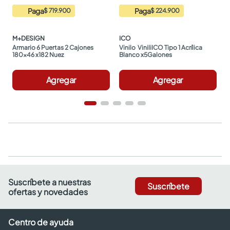
Paga
Paga
$ 719.900
$ 224.900
M+DESIGN
ICO
Armario 6 Puertas 2 Cajones 
Vinilo  ViniliICO Tipo 1 Acrílica 
180x46 x182 Nuez
Blanco x5Galones
Agregar
Agregar
Suscríbete a nuestras
Suscríbete
ofertas y novedades
Centro de ayuda