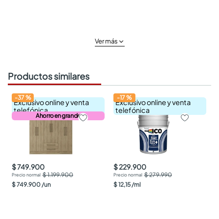
Ver más
Productos similares
-
37
%
-
17
%
Exclusivo online y venta
Exclusivo online y venta
telefónica
telefónica
Ahorro en grande
$ 749.900
$ 229.900
$ 1.199.900
$ 279.990
$
749
.
900
/
un
$
12
,
15
/
ml